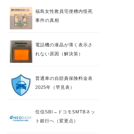
福島女性教員宅便槽内怪死
事件の真相
電話機の液晶が薄く表示さ
れない原因（解決策）
普通車の自賠責保険料金表
2025年（早見表）
住信SBI→ドコモSMTBネッ
ト銀行へ（変更点）