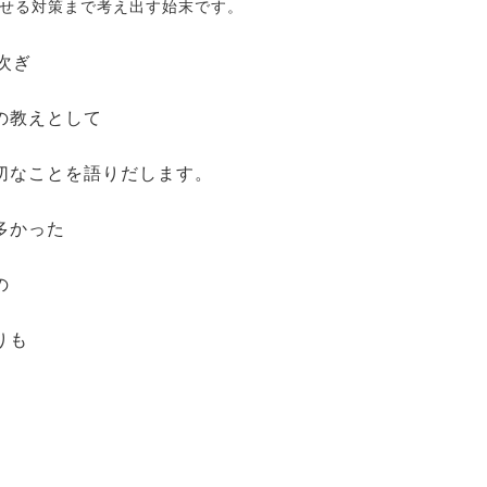
せる対策まで考え出す始末です。
次ぎ
の教えとして
切なことを語りだします。
多かった
の
りも