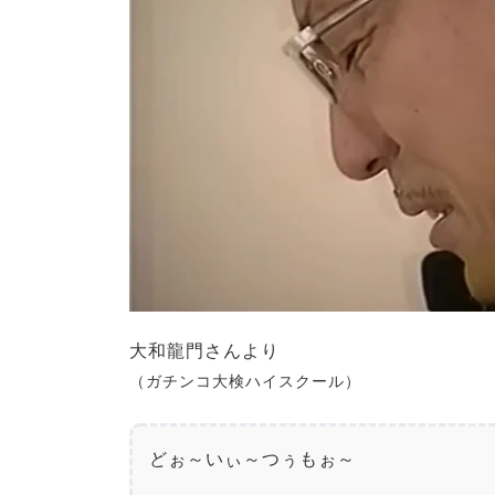
大和龍門さんより
（ガチンコ大検ハイスクール）
どぉ～いぃ～つぅもぉ～
