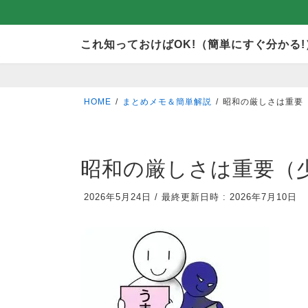
コ
ナ
これ知っておけばOK!（簡単にすぐ分かる!
ン
ビ
テ
ゲ
ン
ー
HOME
まとめメモ＆簡単解説
昭和の厳しさは重要
ツ
シ
へ
ョ
ス
ン
昭和の厳しさは重要（
キ
に
2026年5月24日
/
最終更新日時 :
2026年7月10日
ッ
移
プ
動