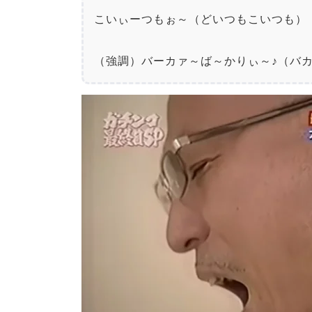
こいぃーつもぉ～（どいつもこいつも）

（強調）バーカァ～ば～かりぃ～♪（バ