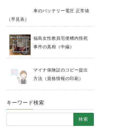
車のバッテリー電圧 正常値
（早見表）
福島女性教員宅便槽内怪死
事件の真相（中編）
マイナ保険証のコピー提出
方法（資格情報の印刷）
キーワード検索
検
索: