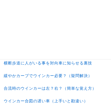
無断駐車の撃退法（ベスト対処法）
住宅街でも路駐切符が切られる時代
交通違反取り締まりランキングTOP10
急な自転車の飛び出し事故にご注意
横断歩道に人がいる事を対向車に知らせる裏技
緩やかカーブでウインカー必要？（疑問解決）
合流時のウインカーは左？右？（簡単な覚え方）
ウインカー合図の遅い車（上手いと勘違い）