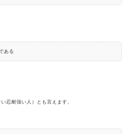
」である
ない忍耐強い人）とも言えます。
、