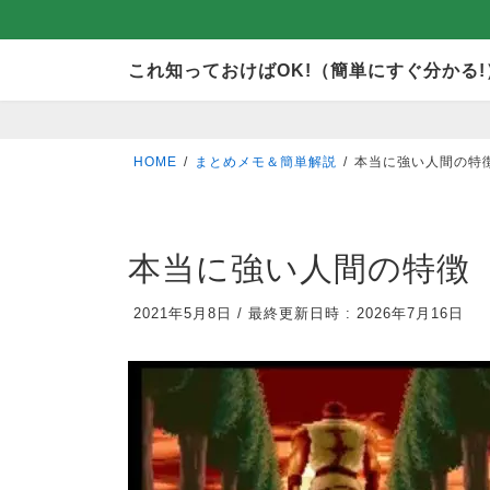
コ
ナ
これ知っておけばOK!（簡単にすぐ分かる!
ン
ビ
テ
ゲ
ン
ー
HOME
まとめメモ＆簡単解説
本当に強い人間の特
ツ
シ
へ
ョ
ス
ン
本当に強い人間の特徴
キ
に
2021年5月8日
/
最終更新日時 :
2026年7月16日
ッ
移
プ
動