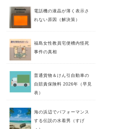
電話機の液晶が薄く表示さ
れない原因（解決策）
福島女性教員宅便槽内怪死
事件の真相
普通貨物＆けん引自動車の
自賠責保険料 2026年（早見
表）
海の浜辺でパフォーマンス
する伝説の水着男（すげ