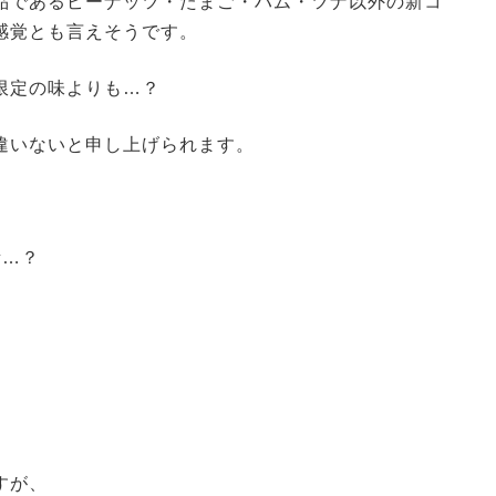
品であるピーナッツ・たまご・ハム・ツナ以外の新コ
感覚とも言えそうです。
限定の味よりも…？
違いないと申し上げられます。
所…？
。
すが、