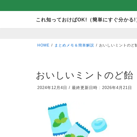
コ
ナ
これ知っておけばOK!（簡単にすぐ分かる!
ン
ビ
テ
ゲ
ン
ー
HOME
まとめメモ＆簡単解説
おいしいミントのど
ツ
シ
へ
ョ
ス
ン
おいしいミントのど飴
キ
に
2024年12月4日
/
最終更新日時 :
2026年4月21日
ッ
移
プ
動