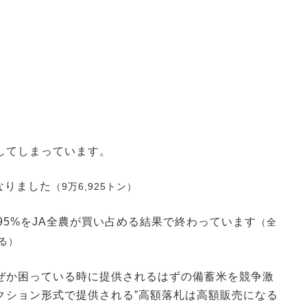
してしまっています。
なりました
（9万6,925トン）
95%をJA全農が買い占める結果で終わっています
（全
める）
ぜか困っている時に提供されるはずの備蓄米を競争激
クション形式で提供される”高額落札は高額販売になる