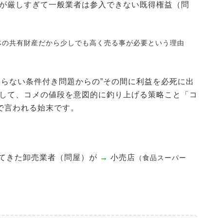
件が厳しすぎて一般業者は参入できない既得権益（問
体の共有財産だから少しでも高く売る事が必要という理由
ならない条件付き問題からの”その間に利益を必死に出
をして、コメの値段を意図的に釣り上げる策略こと「コ
で言われる始末です。
けてきた卸売業者（問屋）が
→
小売店
（食品スーパー
り