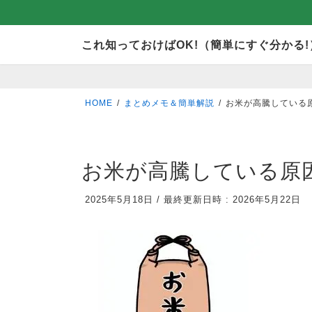
コ
ナ
これ知っておけばOK!（簡単にすぐ分かる!
ン
ビ
テ
ゲ
ン
ー
HOME
まとめメモ＆簡単解説
お米が高騰している
ツ
シ
へ
ョ
ス
ン
お米が高騰している原
キ
に
2025年5月18日
/
最終更新日時 :
2026年5月22日
ッ
移
プ
動