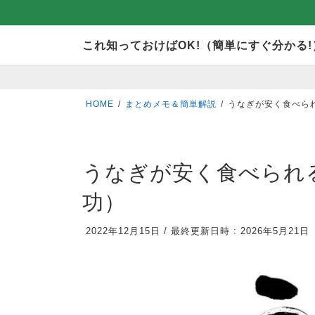
コ
ナ
これ知っておけばOK!（簡単にすぐ分かる!
ン
ビ
テ
ゲ
ン
ー
HOME
まとめメモ＆簡単解説
うなぎが安く食べら
ツ
シ
へ
ョ
ス
ン
うなぎが安く食べられ
キ
に
功）
ッ
移
プ
動
2022年12月15日
/
最終更新日時 :
2026年5月21日