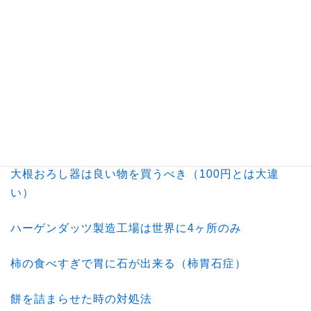
電子レンジで火が出た時の対処法（火災が急増）
安くておいしいのり佃煮
焼き鳥のカロリー（早見表）
砂糖なし飲料を甘くする方法
大根おろし器は良い物を買うべき（100円とは大違
い）
ハーゲンダッツ製造工場は世界に4ヶ所のみ
柿の食べすぎで胃に石が出来る（柿胃石症）
餅を詰まらせた時の対処法