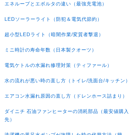
エネループとエボルタの違い（最強充電池）
LEDソーラーライト（防犯＆電気代節約）
超小型LEDライト（暗闇作業/変質者撃退）
ミニ時計の寿命年数（日本製クオーツ）
電気ケトルの水漏れ修理対策（ティファール）
水の流れが悪い時の直し方（トイレ/洗面台/キッチン）
エアコン水漏れ原因の直し方（ドレンホース詰まり）
ダイニチ 石油ファンヒーターの消耗部品（最安値購入
先）
洗濯機の風呂水ポンプが故障した時の代替方法（簡