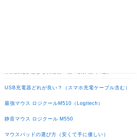
給湯器が故障時の湯沸かし器3選（お湯を作る）
エコキュートのおすすめ商品（最安値の工事費込み）
地震＆災害時にあると役立つ物（3点）
一番効果ある洗顔方法
体調変化が感じられた食べ物＆飲み物（5選）
USB充電器どれが良い？（スマホ充電ケーブル含む）
最強マウス ロジクールM510（Logitech）
静音マウス ロジクール M550
マウスパッドの選び方（安くて手に優しい）