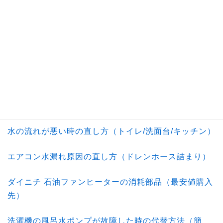
エネループとエボルタの違い（最強充電池）
LEDソーラーライト（防犯＆電気代節約）
超小型LEDライト（暗闇作業/変質者撃退）
ミニ時計の寿命年数（日本製クオーツ）
電気ケトルの水漏れ修理対策（ティファール）
水の流れが悪い時の直し方（トイレ/洗面台/キッチン）
エアコン水漏れ原因の直し方（ドレンホース詰まり）
ダイニチ 石油ファンヒーターの消耗部品（最安値購入
先）
洗濯機の風呂水ポンプが故障した時の代替方法（簡