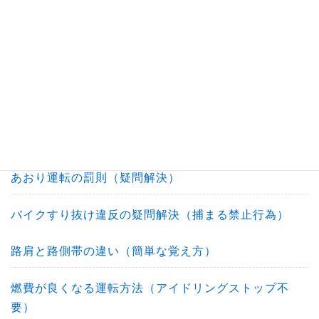
おすすめ自動車保険の選び方（比較/安い）
おすすめバイク保険の選び方（平均相場）
あおり運転の対処法（危険運転）
あおり運転対策の心がけたい運転方法
あおり運転の罰則（疑問解決）
バイクすり抜け違反の疑問解決（捕まる禁止行為）
路肩と路側帯の違い（簡単な覚え方）
燃費が良くなる運転方法（アイドリングストップ不
要）