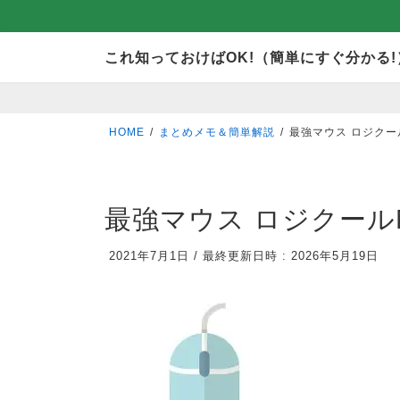
コ
ナ
これ知っておけばOK!（簡単にすぐ分かる!
ン
ビ
テ
ゲ
ン
ー
HOME
まとめメモ＆簡単解説
最強マウス ロジクールM
ツ
シ
へ
ョ
ス
ン
最強マウス ロジクールM51
キ
に
2021年7月1日
/
最終更新日時 :
2026年5月19日
ッ
移
プ
動