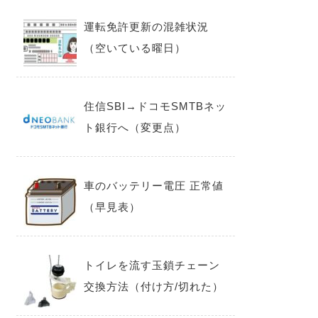
運転免許更新の混雑状況
（空いている曜日）
住信SBI→ドコモSMTBネッ
ト銀行へ（変更点）
車のバッテリー電圧 正常値
（早見表）
トイレを流す玉鎖チェーン
交換方法（付け方/切れた）