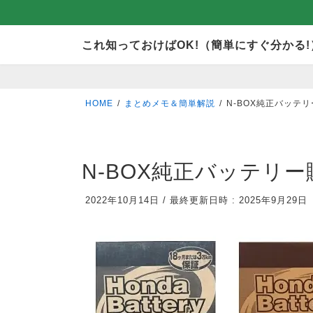
コ
ナ
これ知っておけばOK!（簡単にすぐ分かる!
ン
ビ
テ
ゲ
ン
ー
HOME
まとめメモ＆簡単解説
N-BOX純正バッテ
ツ
シ
へ
ョ
ス
ン
N-BOX純正バッテリ
キ
に
2022年10月14日
/
最終更新日時 :
2025年9月29日
ッ
移
プ
動