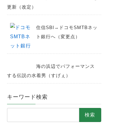
更新（改定）
住信SBI→ドコモSMTBネッ
ト銀行へ（変更点）
海の浜辺でパフォーマンス
する伝説の水着男（すげぇ）
キーワード検索
検
索: