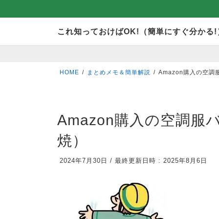
コ
ナ
これ知っておけばOK!（簡単にすぐ分かる!
ン
ビ
テ
ゲ
ン
ー
HOME
まとめメモ＆簡単解説
Amazon購入の空
ツ
シ
へ
ョ
ス
ン
Amazon購入の空調服
キ
に
焼）
ッ
移
プ
動
2024年7月30日
/
最終更新日時 :
2025年8月6日