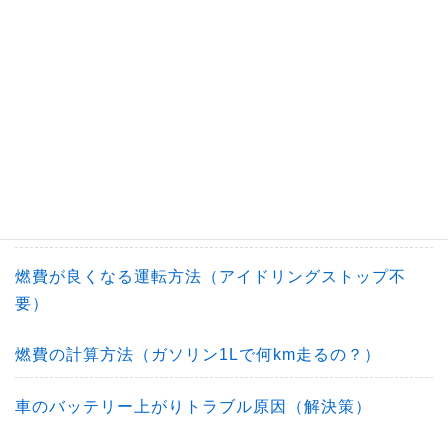
あおり運転の対処法（危険運転）
あおり運転対策の心がけたい運転方法
あおり運転の罰則（疑問解決）
バイクすり抜け違反の疑問解決（捕まる禁止行為）
路肩と路側帯の違い（簡単な覚え方）
燃費が良くなる運転方法（アイドリングストップ不
要）
燃費の計算方法（ガソリン1Lで何km走るの？）
車のバッテリー上がりトラブル原因（解決策）