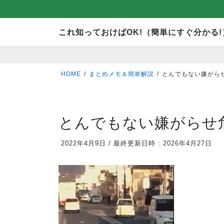
コ
ナ
これ知っておけばOK!（簡単にすぐ分かる!
ン
ビ
テ
ゲ
ン
ー
HOME
まとめメモ＆簡単解説
とんでもない嫌がら
ツ
シ
へ
ョ
ス
ン
とんでもない嫌がらせ
キ
に
2022年4月9日
/
最終更新日時 :
2026年4月27日
ッ
移
プ
動