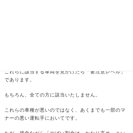
ちなみに気が小さい人間ほど「大きな車を好む傾向に
ある」と言われておりますが…？
大きい車に乗っているだけで、軽自動車やらコンパク
トカーをあおり倒すように気が大きくなってしまう光
景と見事なまでにリンクしてしまいました
（車が自分の
分身と思い込んで錯覚している事が原因です）
これらに該当する車両を見かけたら「要注意レベル」
であります。
もちろん、全ての方に該当いたしません。
これらの車種が悪いのではなく、あくまでも一部のマ
ナーの悪い運転手においてです。