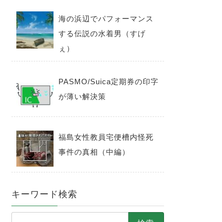
海の浜辺でパフォーマンス
する伝説の水着男（すげ
ぇ）
PASMO/Suica定期券の印字
が薄い解決策
福島女性教員宅便槽内怪死
事件の真相（中編）
キーワード検索
検