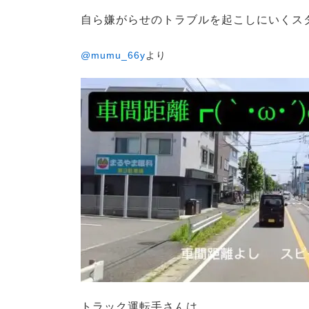
自ら嫌がらせのトラブルを起こしにいくス
@mumu_66y
より
トラック運転手さんは