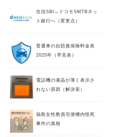
住信SBI→ドコモSMTBネッ
ト銀行へ（変更点）
普通車の自賠責保険料金表
2025年（早見表）
電話機の液晶が薄く表示さ
れない原因（解決策）
福島女性教員宅便槽内怪死
事件の真相