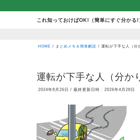
コ
ナ
これ知っておけばOK!（簡単にすぐ分かる!
ン
ビ
テ
ゲ
ン
ー
HOME
まとめメモ＆簡単解説
運転が下手な人（分
ツ
シ
へ
ョ
ス
ン
運転が下手な人（分か
キ
に
2024年8月26日
/
最終更新日時 :
2026年4月28日
ッ
移
プ
動