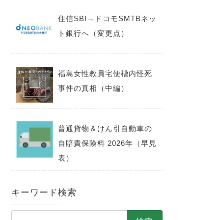
住信SBI→ドコモSMTBネッ
ト銀行へ（変更点）
福島女性教員宅便槽内怪死
事件の真相（中編）
普通貨物＆けん引自動車の
自賠責保険料 2026年（早見
表）
キーワード検索
検