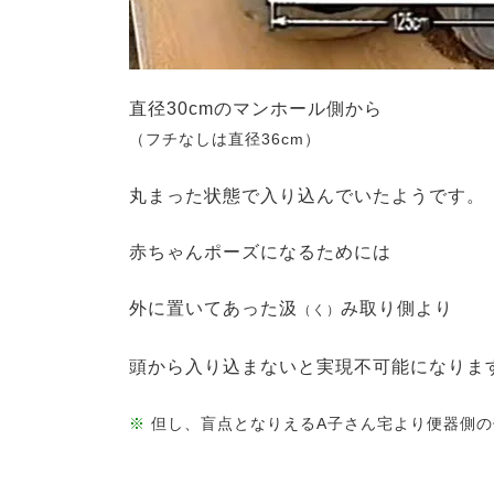
直径30cmのマンホール側から
（フチなしは直径36cm）
丸まった状態で入り込んでいたようです。
赤ちゃんポーズになるためには
外に置いてあった汲
み取り側より
（く）
頭から入り込まないと実現不可能になりま
※
但し、盲点となりえるA子さん宅より便器側の