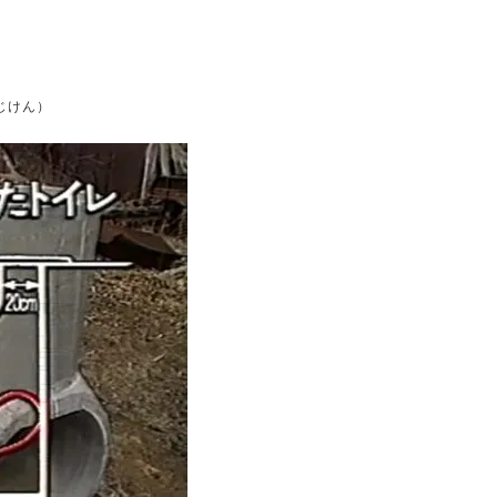
。
じけん）