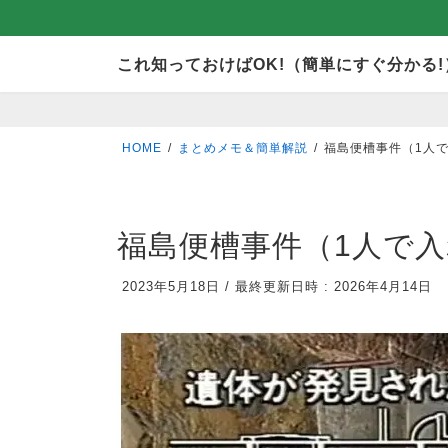
コ
ナ
これ知っておけばOK!（簡単にすぐ分かる!
ン
ビ
テ
ゲ
ン
ー
HOME
まとめメモ＆簡単解説
福島便槽事件（1人
ツ
シ
へ
ョ
ス
ン
福島便槽事件（1人で
キ
に
2023年5月18日
/
最終更新日時 :
2026年4月14日
ッ
移
プ
動