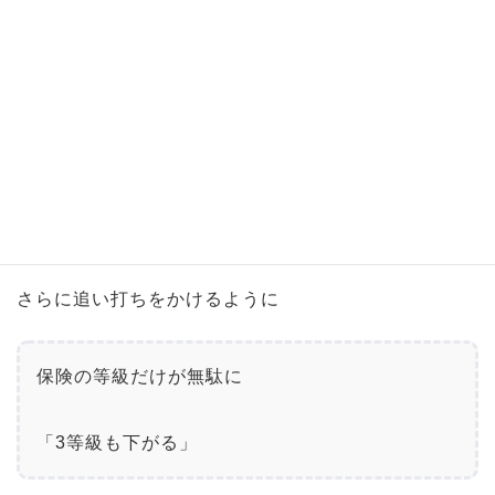
なんとも煩
わしく面倒な二度手間が発生して
（わずら）
しまうという事なのです。
さらに追突事故を巻き込んでしまうと…？
被害者側（0-10事故）からの加害者側（10-0事故）と
なります。
結果的に自分の保険も使わざるを得なくなり
さらに追い打ちをかけるように
保険の等級だけが無駄に
「3等級も下がる」