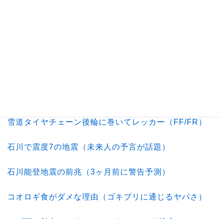
運転が上手い人の特徴（本当の意味）
あおり運転する人物像の特徴（共通点）
軽自動車が馬鹿にされる原因
軽自動車にベンツのエンブレム
雪道タイヤチェーン後輪に巻いてレッカー（FF/FR）
石川で震度7の地震（未来人の予言が話題）
石川能登地震の前兆（3ヶ月前に警告予測）
コオロギ食がダメな理由（ゴキブリに通じるヤバさ）