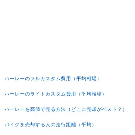
ハーレー購入後の年間維持費
ハーレー乗りが故障時に探すべき修理店（参考ショッ
プ）
古いバイク購入時の注意点（確認ポイント）
古いハーレー中古相場（平均価格）
ハーレーのフルカスタム費用（平均相場）
ハーレーのライトカスタム費用（平均相場）
ハーレーを高値で売る方法（どこに売却がベスト？）
バイクを売却する人の走行距離（平均）