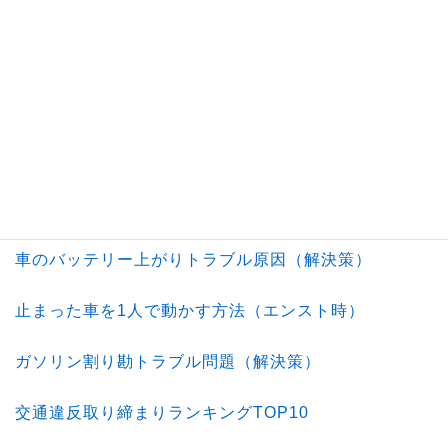
横断歩道の停止義務違反（疑問解決）
信号無視で歩行者を書類送検
信号無視で不起訴→免許更新時にブルーでゴールド免
許を求めて提訴
神奈川県警 交通違反2700件取り消し（反則金/免許区
分戻る？）
車のバッテリー上がりトラブル原因（解決策）
止まった車を1人で動かす方法（エンスト時）
ガソリン割り勘トラブル問題（解決策）
交通違反取り締まりランキングTOP10