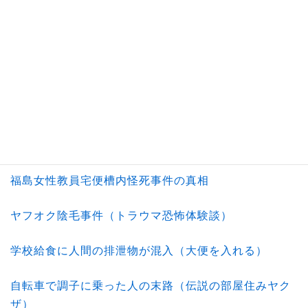
人を笑顔にさせる衝撃画像（悲しむ人を喜ばせる方
法）
笑顔は素敵に見える魔法（逮捕画像）
オネエ系の職質プロ警察官
トイレに隠れていた犯人の驚くべき名言（便槽内侵入
事件）
福島女性教員宅便槽内怪死事件の真相
ヤフオク陰毛事件（トラウマ恐怖体験談）
学校給食に人間の排泄物が混入（大便を入れる）
自転車で調子に乗った人の末路（伝説の部屋住みヤク
ザ）