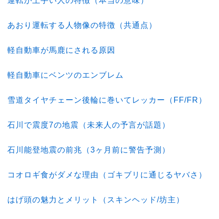
運転が上手い人の特徴（本当の意味）
あおり運転する人物像の特徴（共通点）
軽自動車が馬鹿にされる原因
軽自動車にベンツのエンブレム
雪道タイヤチェーン後輪に巻いてレッカー（FF/FR）
石川で震度7の地震（未来人の予言が話題）
石川能登地震の前兆（3ヶ月前に警告予測）
コオロギ食がダメな理由（ゴキブリに通じるヤバさ）
はげ頭の魅力とメリット（スキンヘッド/坊主）