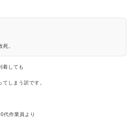
故死。
到着しても
ってしまう訳です。
0代作業員より