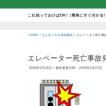
コ
ナ
これ知っておけばOK!（簡単にすぐ分かる!
ン
ビ
テ
ゲ
ン
ー
HOME
まとめメモ＆簡単解説
エレベーター死亡事
ツ
シ
へ
ョ
ス
ン
エレベーター死亡事故
キ
に
2026年2月26日
/
最終更新日時 :
2026年2月27日
ッ
移
プ
動