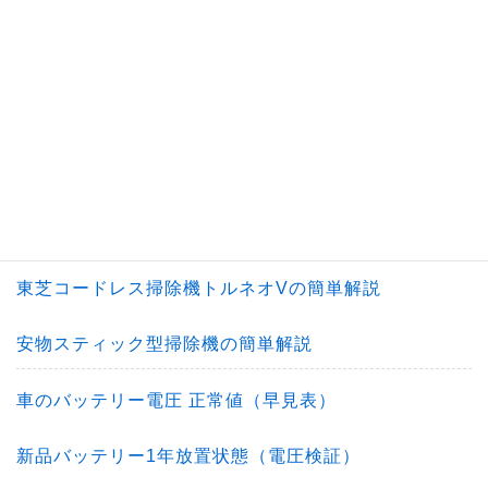
最強の電子レンジ（ワンタッチで簡単）
最強オーブントースター（おすすめ）
コードレス掃除機の選び方（何を重視すれば良い
の？）
ダイソン掃除機の選び方（どれがおすすめ？）
東芝コードレス掃除機トルネオVの簡単解説
安物スティック型掃除機の簡単解説
車のバッテリー電圧 正常値（早見表）
新品バッテリー1年放置状態（電圧検証）