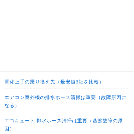
給湯器は42度以上にしないと壊れる？
給湯器でお湯が出ない時の対処方法（配管凍結）
給湯器が壊れた時のお風呂（過ごし方）
沸かし太郎の疑問解決（電気代/沸く時間/寿命）
給湯器が故障時の湯沸かし器3選（お湯を作る）
電化上手の乗り換え先（最安値3社を比較）
エアコン室外機の排水ホース清掃は重要（故障原因に
なる）
エコキュート 排水ホース清掃は重要（基盤故障の原
因）