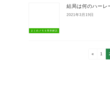
結局は何のハーレ
2021年3月19日
まとめメモ＆簡単解説
投
固
«
1
稿
定
の
ペ
ペ
ー
ー
ジ
ジ
送
り