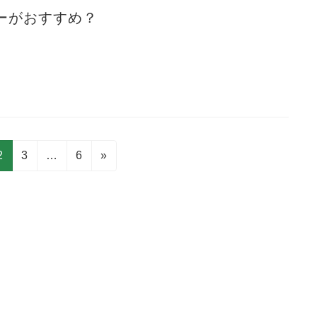
ーがおすすめ？
固
固
固
2
3
…
6
»
定
定
定
ペ
ペ
ペ
ー
ー
ー
ジ
ジ
ジ