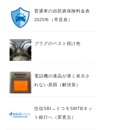
普通車の自賠責保険料金表
2025年（早見表）
プラグのベスト焼け色
電話機の液晶が薄く表示さ
れない原因（解決策）
住信SBI→ドコモSMTBネッ
ト銀行へ（変更点）