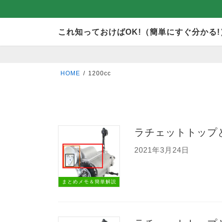
コ
ナ
これ知っておけばOK!（簡単にすぐ分かる!
ン
ビ
テ
ゲ
ン
ー
HOME
1200cc
ツ
シ
へ
ョ
ス
ン
キ
に
ラチェットトップ
ッ
移
2021年3月24日
プ
動
まとめメモ＆簡単解説