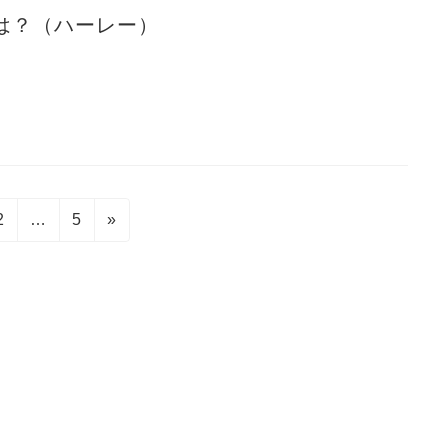
は？（ハーレー）
固
固
2
…
5
»
定
定
ペ
ペ
ー
ー
ジ
ジ