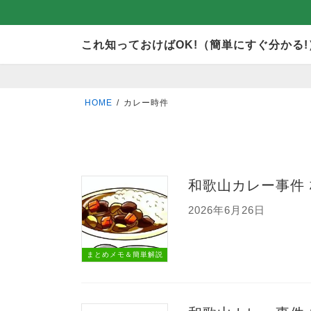
コ
ナ
これ知っておけばOK!（簡単にすぐ分かる!
ン
ビ
テ
ゲ
ン
ー
HOME
カレー時件
ツ
シ
へ
ョ
ス
ン
キ
に
和歌山カレー事件
ッ
移
2026年6月26日
プ
動
まとめメモ＆簡単解説