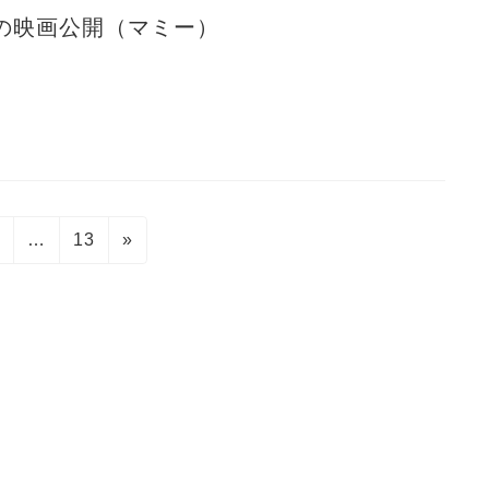
の映画公開（マミー）
固
固
2
…
13
»
定
定
ペ
ペ
ー
ー
ジ
ジ