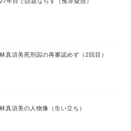
 27年目で話題ならず（冤罪疑惑）
 林真須美死刑囚の再審認めず（2回目）
 林真須美の人物像（生い立ち）