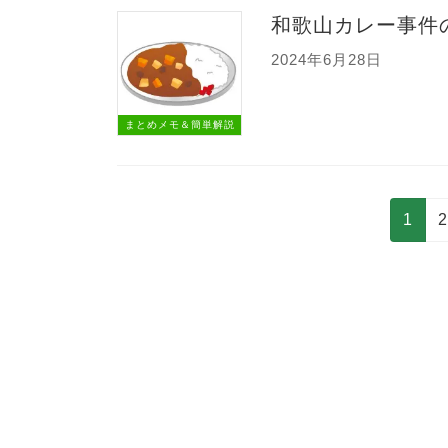
和歌山カレー事件
2024年6月28日
まとめメモ＆簡単解説
投
固
1
稿
定
の
ペ
ペ
ー
ー
ジ
ジ
送
り