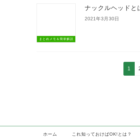
ナックルヘッドと
2021年3月30日
まとめメモ＆簡単解説
投
固
1
稿
定
の
ペ
ペ
ー
ー
ジ
ジ
送
り
ホーム
これ知っておけばOK!とは？