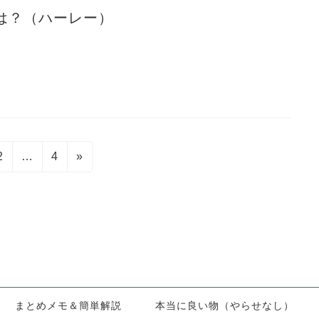
は？（ハーレー）
固
固
2
…
4
»
定
定
ペ
ペ
ー
ー
ジ
ジ
まとめメモ＆簡単解説
本当に良い物（やらせなし）