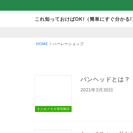
コ
ナ
これ知っておけばOK!（簡単にすぐ分かる!
ン
ビ
テ
ゲ
ン
ー
HOME
ハーレーショップ
ツ
シ
へ
ョ
ス
ン
キ
に
パンヘッドとは？
ッ
移
2021年3月30日
プ
動
まとめメモ＆簡単解説