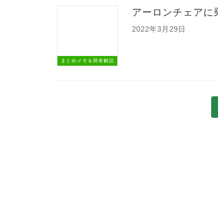
アーロンチェアに
2022年3月29日
まとめメモ＆簡単解説
投
稿
の
ペ
ー
ジ
送
り