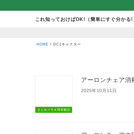
コ
ナ
これ知っておけばOK!（簡単にすぐ分かる!
ン
ビ
テ
ゲ
ン
ー
HOME
DC1キャスター
ツ
シ
へ
ョ
ス
ン
キ
に
アーロンチェア消
ッ
移
2025年10月11日
プ
動
まとめメモ＆簡単解説