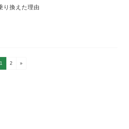
乗り換えた理由
固
固
1
2
»
定
定
ペ
ペ
ー
ー
ジ
ジ