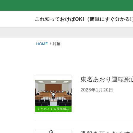
コ
ナ
これ知っておけばOK!（簡単にすぐ分かる!
ン
ビ
テ
ゲ
ン
ー
HOME
対策
ツ
シ
へ
ョ
ス
ン
キ
に
東名あおり運転死亡
ッ
移
2026年1月20日
プ
動
まとめメモ＆簡単解説