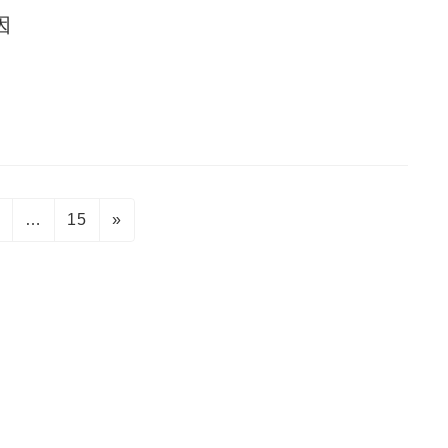
因
固
固
2
…
15
»
定
定
ペ
ペ
ー
ー
ジ
ジ