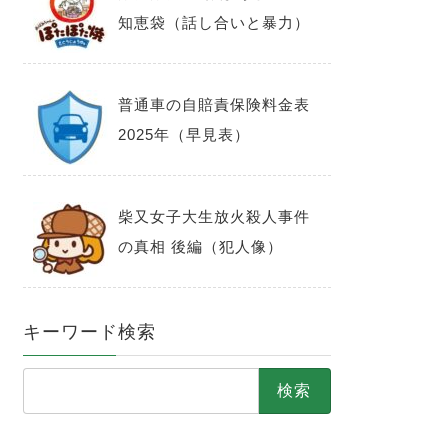
知恵袋（話し合いと暴力）
普通車の自賠責保険料金表
2025年（早見表）
柴又女子大生放火殺人事件
の真相 後編（犯人像）
キーワード検索
検
索: