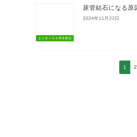
尿管結石になる原
2024年11月22日
まとめメモ＆簡単解説
投
固
1
稿
定
の
ペ
ペ
ー
ー
ジ
ジ
送
り