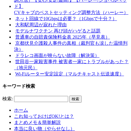
CVキャブのベストセッティング調整方法（ハーレー）
ネット回線で10Gbpsは必要？（1Gbpsで十分？）
大和駅周辺が寂れた理由
モデルナワクチン 再び頭がハゲると話題
普通車の自賠責保険料金表 2025年（早見表）
京都伏見介護殺人事件の真相（裁判官も涙した温情判
決）
ドラレコ画面が映らない故障（解決策）
世田谷一家殺害事件 被害者一家にトラブルがあった？
（地元民）
Wi-Fiルーター安定設定（マルチキャスト伝送速度）
キーワード検索
検索:
ホーム
これ知っておけばOK!とは？
まとめメモ＆簡単解説
本当に良い物（やらせなし）