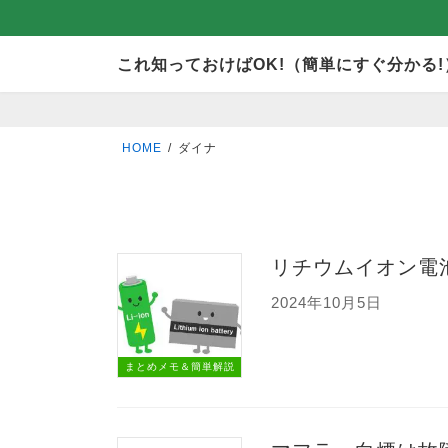
コ
ナ
これ知っておけばOK!（簡単にすぐ分かる!
ン
ビ
テ
ゲ
ン
ー
HOME
ダイナ
ツ
シ
へ
ョ
ス
ン
キ
に
リチウムイオン電
ッ
移
2024年10月5日
プ
動
まとめメモ＆簡単解説