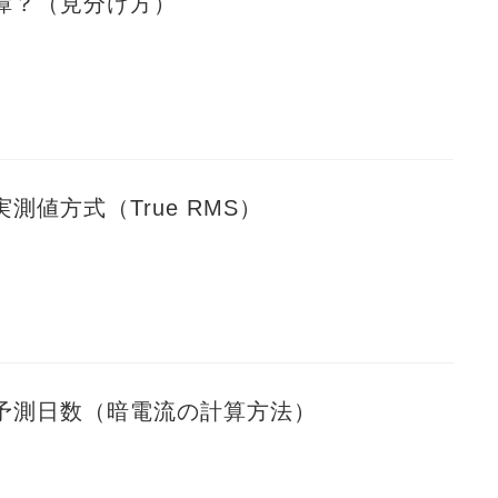
障？（見分け方）
測値方式（True RMS）
予測日数（暗電流の計算方法）