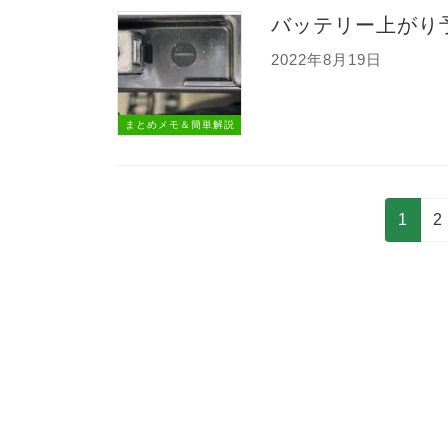
バッテリー上がり
2022年8月19日
まとめメモ＆簡単解説
投
固
1
2
稿
定
の
ペ
ペ
ー
ー
ジ
ジ
送
り