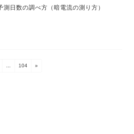
予測日数の調べ方（暗電流の測り方）
固
固
…
104
»
定
定
ペ
ペ
ー
ー
ジ
ジ