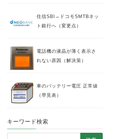
住信SBI→ドコモSMTBネッ
ト銀行へ（変更点）
電話機の液晶が薄く表示さ
れない原因（解決策）
車のバッテリー電圧 正常値
（早見表）
キーワード検索
検