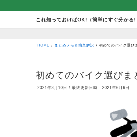
コ
ナ
これ知っておけばOK!（簡単にすぐ分かる!
ン
ビ
テ
ゲ
ン
ー
HOME
まとめメモ＆簡単解説
初めてのバイク選び
ツ
シ
へ
ョ
ス
ン
初めてのバイク選びま
キ
に
2021年3月10日
/
最終更新日時 :
2021年6月6日
ッ
移
プ
動