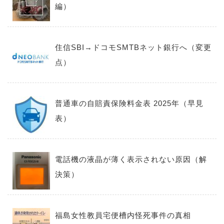
編）
住信SBI→ドコモSMTBネット銀行へ（変更
点）
普通車の自賠責保険料金表 2025年（早見
表）
電話機の液晶が薄く表示されない原因（解
決策）
福島女性教員宅便槽内怪死事件の真相