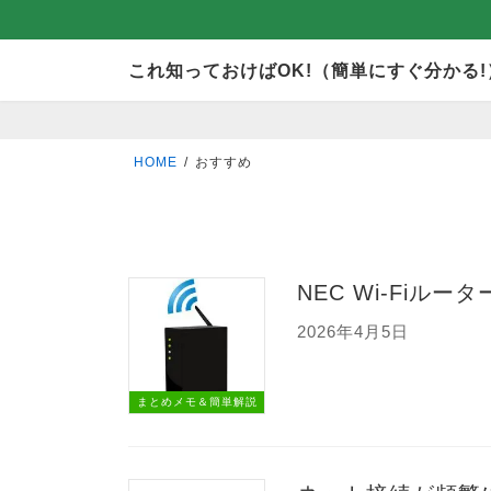
コ
ナ
これ知っておけばOK!（簡単にすぐ分かる!
ン
ビ
テ
ゲ
ン
ー
HOME
おすすめ
ツ
シ
へ
ョ
ス
ン
キ
に
NEC Wi-Fiル
ッ
移
2026年4月5日
プ
動
まとめメモ＆簡単解説