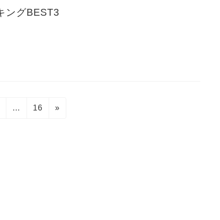
ングBEST3
固
固
2
…
16
»
定
定
ペ
ペ
ー
ー
ジ
ジ