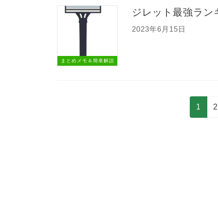
ジレット最強ランキ
2023年6月15日
まとめメモ＆簡単解説
投
固
1
稿
定
の
ペ
ペ
ー
ー
ジ
ジ
送
り