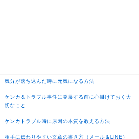
iPhone＆ドラクエの楽しさは義務化に変わる（惰性）
日常で何かのトラブルに遭った時 & 何か新しい事を挑
戦する上での大切な心得まとめ
近年見かける不思議な現象（時代の変化）
本質を見抜く能力（洞察力が鋭い人の特長）
気分が落ち込んだ時に元気になる方法
ケンカ＆トラブル事件に発展する前に心掛けておく大
切なこと
ケンカトラブル時に原因の本質を教える方法
相手に伝わりやすい文章の書き方（メール＆LINE）