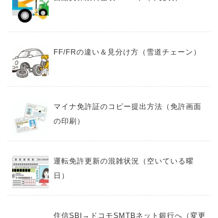
FF/FRの違い＆見分け方（雪道チェーン）
マイナ免許証のコピー提出方法（免許画面
の印刷）
運転免許更新の混雑状況（空いている曜
日）
住信SBI→ドコモSMTBネット銀行へ（変更