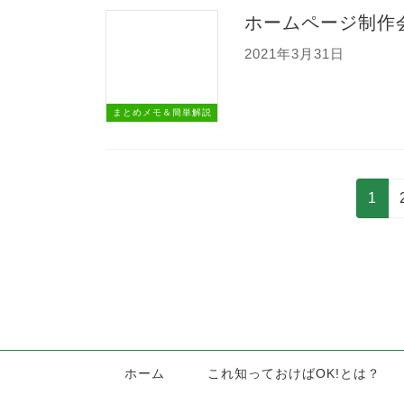
ホームページ制作
2021年3月31日
まとめメモ＆簡単解説
投
固
1
稿
定
の
ペ
ペ
ー
ー
ジ
ジ
送
ホーム
これ知っておけばOK!とは？
り