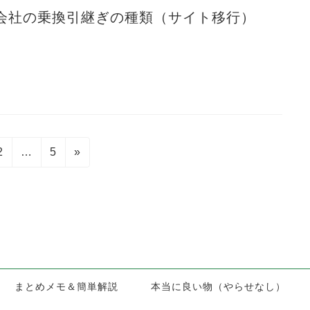
会社の乗換引継ぎの種類（サイト移行）
固
固
2
…
5
»
定
定
ペ
ペ
ー
ー
ジ
ジ
まとめメモ＆簡単解説
本当に良い物（やらせなし）