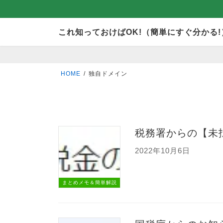
コ
ナ
これ知っておけばOK!（簡単にすぐ分かる!
ン
ビ
テ
ゲ
ン
ー
HOME
独自ドメイン
ツ
シ
へ
ョ
ス
ン
キ
に
税務署からの【未
ッ
移
2022年10月6日
プ
動
まとめメモ＆簡単解説