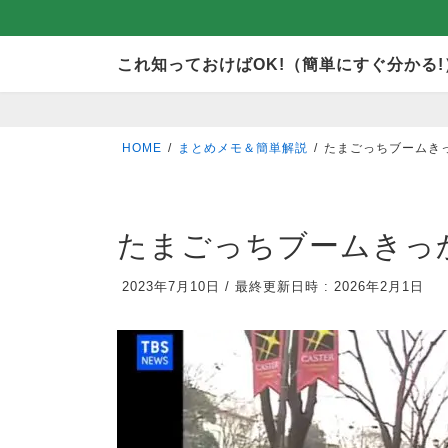
コ
ナ
これ知っておけばOK!（簡単にすぐ分かる!
ン
ビ
テ
ゲ
ン
ー
HOME
まとめメモ＆簡単解説
たまごっちブームき
ツ
シ
へ
ョ
ス
ン
たまごっちブームきっ
キ
に
2023年7月10日
/
最終更新日時 :
2026年2月1日
ッ
移
プ
動